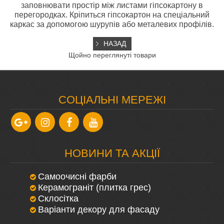
заповнювати простір між листами гіпсокартону в
перегородках. Кріпиться гіпсокартон на спеціальний
каркас за допомогою шурупів або металевих профілів.
Щойно переглянуті товари
CОЦІАЛЬНІ МЕРЕЖІ
НОВИНИ ТА АКЦІЇ
Самоочисні фарби
Керамограніт (плитка грес)
Склосітка
Варіанти декору для фасаду