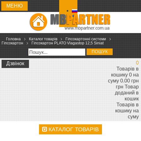
МЕНЮ
Головна
Каталог товарів
Гіпсокартонні системи
Гіпсокартон
Гіпсокартон PLATO Vlagastop 12,5 Siniat
ПОШУК
0
Дзвінок
Товарів в
кошику 0 на
суму 0.00 грн
грн
Товар
доданий в
кошик
Товарів в
кошику
на
суму
КАТАЛОГ ТОВАРІВ