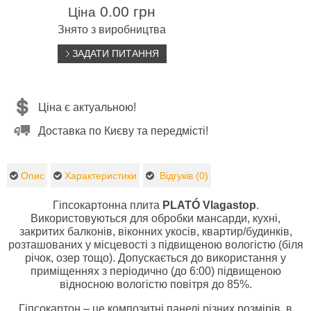
0.00 грн
Ціна
Знято з виробництва
ЗАДАТИ ПИТАННЯ
Ціна є актуальною!
Доставка по Києву та передмісті!
Опис
Характеристики
Відгуків (0)
Гіпсокартонна плита
PLATÓ Vlagastop
.
Використовуються для обробки мансарди, кухні,
закритих балконів, віконних укосів, квартир/будинків,
розташованих у місцевості з підвищеною вологістю (біля
річок, озер тощо). Допускається до використання у
приміщеннях з періодично (до 6:00) підвищеною
відносною вологістю повітря до 85%.
Гіпсокартон – це композитні панелі різних розмірів, в