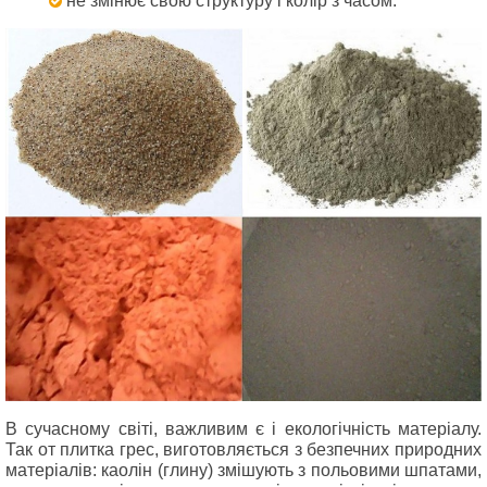
не змінює свою структуру і колір з часом.
В сучасному світі, важливим є і екологічність матеріалу.
Так от плитка грес, виготовляється з безпечних природних
матеріалів: каолін (глину) змішують з польовими шпатами,