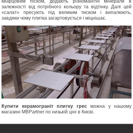
кварцовим піском, додають різноманітні мінерали в
залежності від потрібного кольору та відтінку. Далі цей
«салат» пресують під великим тиском і випалюють,
завдяки чому плитка загартовується і міцнішає.
Купити керамограніт плитку грес
можна у нашому
магазині MBPartner по низькій ціні в Києві.