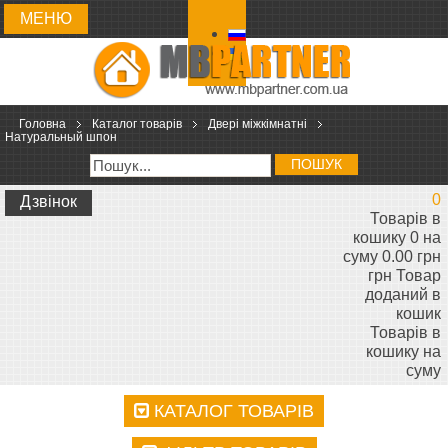
МЕНЮ
Головна
Каталог товарів
Двері міжкімнатні
Натуральный шпон
ПОШУК
0
Дзвінок
Товарів в
кошику 0 на
суму 0.00 грн
грн
Товар
доданий в
кошик
Товарів в
кошику
на
суму
КАТАЛОГ ТОВАРІВ