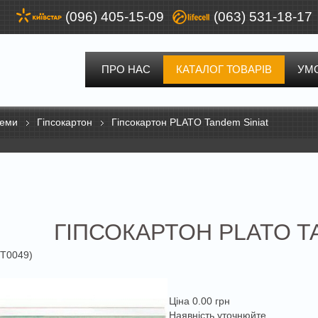
(096) 405-15-09
(063) 531-18-17
ПРО НАС
КАТАЛОГ ТОВАРІВ
УМ
теми
Гіпсокартон
Гіпсокартон PLATO Tandem Siniat
ГІПСОКАРТОН PLATO T
:
T0049
)
Ціна
0.00 грн
Наявність уточнюйте