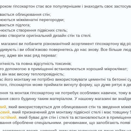
роком гіпсокартон стає все популярнішим і знаходить своє застосув
увається облицювання стін;
рюються міжкімнатні перегородки;
вається підлога;
снюється створення підвісних стель;
иво створити оригінальний дизайн стін та стелі.
магазині ви побачите різноманітний асортимент гіпсокартону від різ
дивують і ви обов'язково повернетесь до нас знову. Все більше люд
ону, адже він має ряд переваг:
гічність та повна відсутність токсинів;
ого допомогою в приміщенні встановлюється хороший мікроклімат;
 він має високу теплопровідність;
час його монтажу не потрібно використовувати цементні та бетонні су
 того, гіпсокартон може приймати вигнуту форму, що дуже рятує в де
ння та монтаж гіпсокартону не потребує особливих навичок, тому в
ння свого будинку таким матеріалом. У нашому магазині ви знайдет
овий
, який використовується для облицювання стін та зведення міжк
ьовий
, який призначений для монтажу підвісної стелі і має товщину 
остійкий,
який буває для стін і стелі та встановлюється в приміщен
ання оброблене спеціальними. речовинами, що запобігають появі г
, асортимент досить широкий, тому вам залишається лише зайти на с