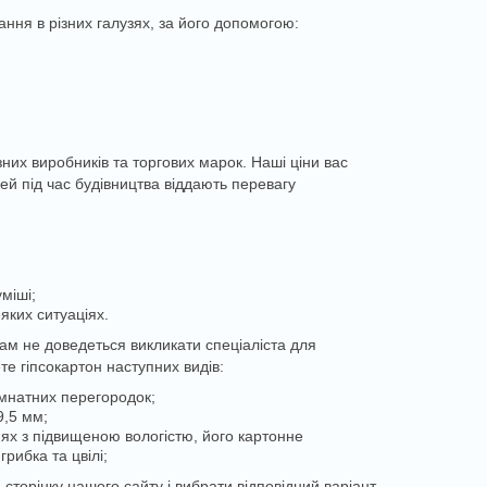
ання в різних галузях, за його допомогою:
них виробників та торгових марок. Наші ціни вас
ей під час будівництва віддають перевагу
міші;
яких ситуаціях.
ам не доведеться викликати спеціаліста для
е гіпсокартон наступних видів:
імнатних перегородок;
9,5 мм;
нях з підвищеною вологістю, його картонне
рибка та цвілі;
торінку нашого сайту і вибрати відповідний варіант.