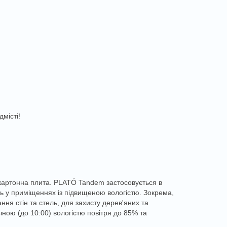
місті!
сокартонна плита. PLATÓ Tandem застосовується в
ь у приміщеннях із підвищеною вологістю. Зокрема,
ня стін та стель, для захисту дерев'яних та
чною (до 10:00) вологістю повітря до 85% та