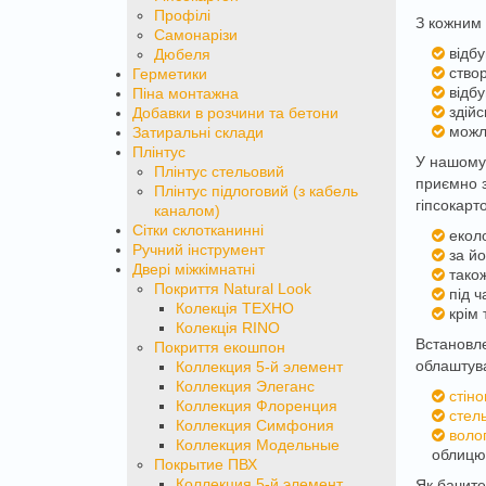
Профілі
З кожним 
Самонарізи
відб
Дюбеля
ство
Герметики
відбу
Піна монтажна
здій
Добавки в розчини та бетони
можл
Затиральні склади
Плінтус
У нашому 
Плінтус стельовий
приємно з
Плінтус підлоговий (з кабель
гіпсокарт
каналом)
Сітки склотканинні
еколо
Ручний інструмент
за й
Двері міжкімнатні
також
Покриття Natural Look
під 
Колекція ТЕХНО
крім
Колекція RINO
Встановле
Покриття екошпон
облаштува
Коллекция 5-й элемент
Коллекция Элеганс
стін
Коллекция Флоренция
стел
Коллекция Симфония
волог
Коллекция Модельные
облицюв
Покрытие ПВХ
Коллекция 5-й элемент
Як бачите