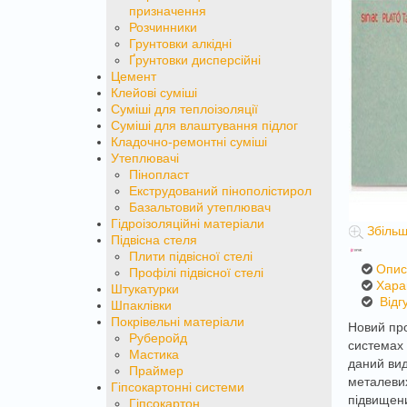
призначення
Розчинники
Грунтовки алкідні
Ґрунтовки дисперсійні
Цемент
Клейові суміші
Суміші для теплоізоляції
Суміші для влаштування підлог
Кладочно-ремонтні суміші
Утеплювачі
Пінопласт
Екструдований пінополістирол
Базальтовий утеплювач
Гідроізоляційні матеріали
Збільш
Підвісна стеля
Плити підвісної стелі
Опи
Профілі підвісної стелі
Хара
Штукатурки
Відгу
Шпаклівки
Покрівельні матеріали
Новий про
Руберойд
системах 
Мастика
даний вид
Праймер
металевих
Гіпсокартонні системи
підвищен
Гіпсокартон