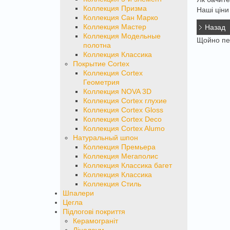
Коллекция Призма
Наші ціни
Коллекция Сан Марко
Коллекция Мастер
Коллекция Модельные
Щойно пе
полотна
Коллекция Классика
Покрытие Cortex
Коллекция Cortex
Геометрия
Коллекция NOVA 3D
Коллекция Cortex глухие
Коллекция Cortex Gloss
Коллекция Cortex Deco
Коллекция Cortex Alumo
Натуральный шпон
Коллекция Премьера
Коллекция Мегаполис
Коллекция Классика багет
Коллекция Классика
Коллекция Стиль
Шпалери
Цегла
Підлогові покриття
Керамограніт