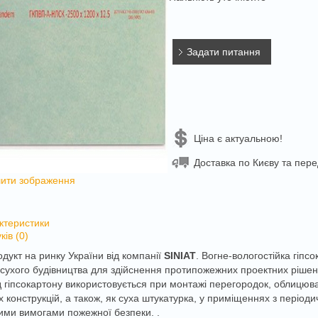
Задати питання
Ціна є актуальною!
Доставка по Києву та перед
ити зображення
с
ктеристики
ків (0)
дукт на ринку України від компанії
SINIAT
. Вогне-вологостійка гіп
сухого будівництва для здійснення протипожежних проектних рішен
 гіпсокартону використовується при монтажі перегородок, облицюван
 конструкцій, а також, як суха штукатурка, у приміщеннях з періоди
ими вимогами пожежної безпеки. .