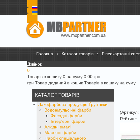
Головна
Каталог товарів
Гіпсокартонні сис
Дзвінок
0
Товарів в кошику 0 на суму 0.00 грн
грн
Товар доданий в кошик
Товарів в кошику
на суму
КАТАЛОГ ТОВАРІВ
Лакофарбова продукція Ґрунтівки.
Водоемульсійні фарби
(Артикул
Фасадні фарби
Рейтинг:
Інтер'єрні фарби
Алкідні емалі
Масляні фарби
Фарби спеціального