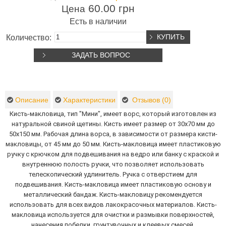
60.00 грн
Цена
Есть в наличии
Количество:
ЗАДАТЬ ВОПРОС
Описание
Характеристики
Отзывов (0)
Кисть-макловица, тип "Мини", имеет ворс, который изготовлен из
натуральной свиной щетины. Кисть имеет размер от 30х70 мм до
50х150 мм. Рабочая длина ворса, в зависимости от размера кисти-
макловицы, от 45 мм до 50 мм. Кисть-макловица имеет пластиковую
ручку с крючком для подвешивания на ведро или банку с краской и
внутреннюю полость ручки, что позволяет использовать
телескопический удлинитель. Ручка с отверстием для
подвешивания. Кисть-макловица имеет пластиковую основу и
металлический бандаж. Кисть-макловицу рекомендуется
использовать для всех видов лакокрасочных материалов. Кисть-
макловица используется для очистки и размывки поверхностей,
нанесения побелки, грунтувочных и клеевых смесей.