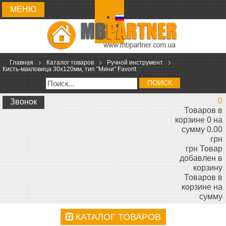
МЕНЮ
Главная
Каталог товаров
Ручной инструмент
Кисть-макловица 30х120мм, тип "Мини" Favorit
ПОИСК
0
Звонок
Товаров в
корзине 0 на
сумму 0.00
грн
грн
Товар
добавлен в
корзину
Товаров в
корзине
на
сумму
КАТАЛОГ ТОВАРОВ