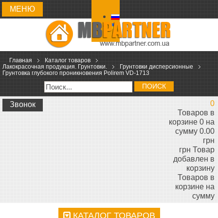
МЕНЮ
Главная
Каталог товаров
Лакокрасочная продукция. Грунтовки.
Грунтовки дисперсионные
Грунтовка глубокого проникновения Polirem VD-1713
ПОИСК
0
Звонок
Товаров в
корзине 0 на
сумму 0.00
грн
грн
Товар
добавлен в
корзину
Товаров в
корзине
на
сумму
КАТАЛОГ ТОВАРОВ